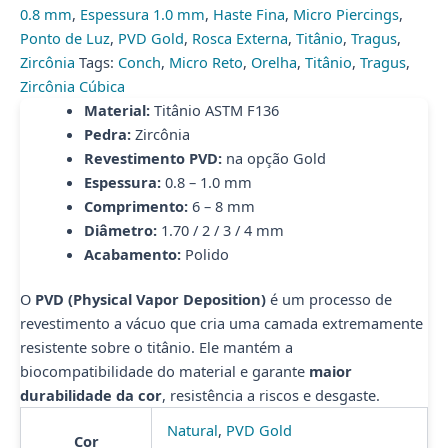
TIT
0.8 mm
,
Espessura 1.0 mm
,
Haste Fina
,
Micro Piercings
,
R/E
Ponto de Luz
,
PVD Gold
,
Rosca Externa
,
Titânio
,
Tragus
,
quantidade
Zircônia
Tags:
Conch
,
Micro Reto
,
Orelha
,
Titânio
,
Tragus
,
Zircônia Cúbica
Material:
Titânio ASTM F136
Pedra:
Zircônia
Revestimento PVD:
na opção Gold
Espessura:
0.8 – 1.0 mm
Comprimento:
6 – 8 mm
Diâmetro:
1.70 / 2 / 3 / 4 mm
Acabamento:
Polido
O
PVD (Physical Vapor Deposition)
é um processo de
revestimento a vácuo que cria uma camada extremamente
resistente sobre o titânio. Ele mantém a
biocompatibilidade do material e garante
maior
durabilidade da cor
, resistência a riscos e desgaste.
Natural
,
PVD Gold
Cor