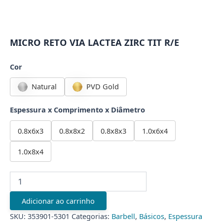
MICRO RETO VIA LACTEA ZIRC TIT R/E
Cor
Natural
PVD Gold
Espessura x Comprimento x Diâmetro
0.8x6x3
0.8x8x2
0.8x8x3
1.0x6x4
1.0x8x4
MICRO
RETO
VIA
Adicionar ao carrinho
LACTEA
ZIRC
SKU:
353901-5301
Categorias:
Barbell
,
Básicos
,
Espessura