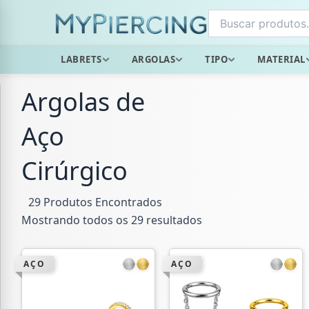
Ir
para
o
LABRETS
ARGOLAS
TIPO
MATERIAL
conteúdo
Argolas de
Aço
Cirúrgico
29 Produtos Encontrados
Mostrando todos os 29 resultados
AÇO
AÇO