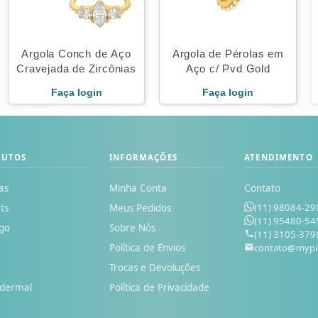
Argola Conch de Aço
Argola de Pérolas em
Cravejada de Zircônias
Aço c/ Pvd Gold
Faça login
Faça login
DUTOS
INFORMAÇÕES
ATENDIMENTO
as
Minha Conta
Contato
(11) 98084-29
ts
Meus Pedidos
(11) 95480-54
go
Sobre Nós
(11) 3105-379
Política de Envios
contato@mypi
o
Trocas e Devoluções
odermal
Política de Privacidade