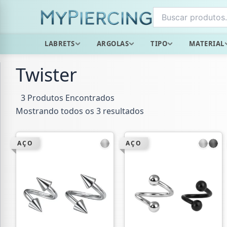
Ir
para
o
LABRETS
ARGOLAS
TIPO
MATERIAL
conteúdo
Twister
3 Produtos Encontrados
Mostrando todos os 3 resultados
AÇO
AÇO