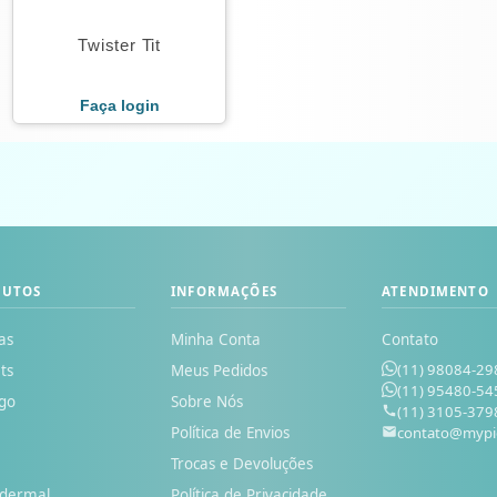
Twister Tit
Faça login
DUTOS
INFORMAÇÕES
ATENDIMENTO
as
Minha Conta
Contato
(11) 98084-29
ts
Meus Pedidos
(11) 95480-54
go
Sobre Nós
(11) 3105-379
Política de Envios
contato@mypi
o
Trocas e Devoluções
odermal
Política de Privacidade