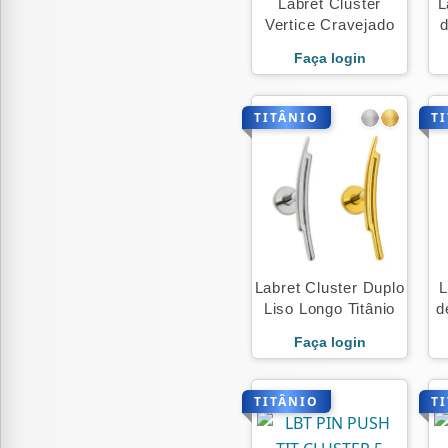
Labret Cluster
L
Vertice Cravejado
d
Faça login
TITÂNIO
T
Labret Cluster Duplo
L
Liso Longo Titânio
d
Faça login
TITÂNIO
T