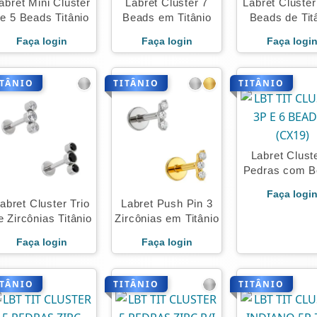
abret Mini Cluster
Labret Cluster 7
Labret Cluster
e 5 Beads Titânio
Beads em Titânio
Beads de Tit
Faça login
Faça login
Faça logi
ITÂNIO
TITÂNIO
TITÂNIO
Labret Clust
Pedras com B
Titânio
Faça logi
abret Cluster Trio
Labret Push Pin 3
e Zircônias Titânio
Zircônias em Titânio
Faça login
Faça login
ITÂNIO
TITÂNIO
TITÂNIO