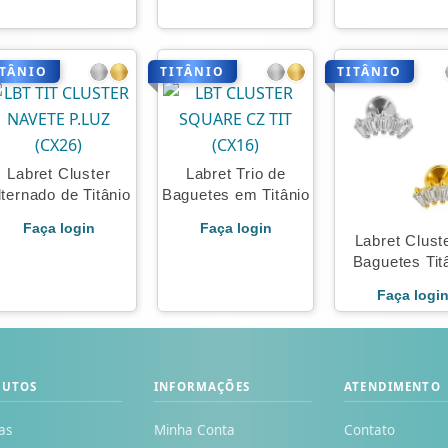
ITÂNIO
TITÂNIO
TITÂNIO
Labret Cluster
Labret Trio de
lternado de Titânio
Baguetes em Titânio
Faça login
Faça login
Labret Clust
Baguetes Tit
Faça logi
DUTOS
INFORMAÇÕES
ATENDIMENTO
as
Minha Conta
Contato