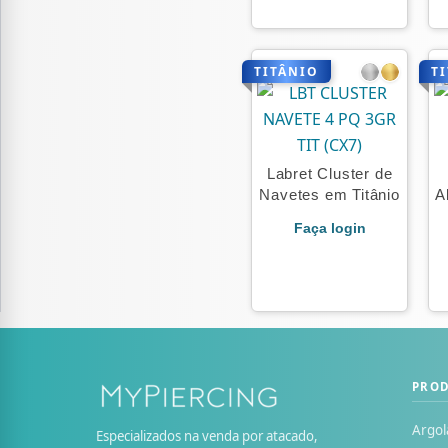
TITÂNIO
T
Labret Cluster de
Navetes em Titânio
A
Faça login
PRO
Argol
Especializados na venda por atacado,