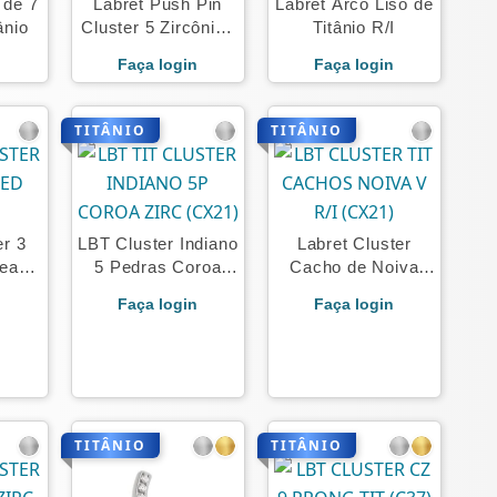
 de 7
Labret Push Pin
Labret Arco Liso de
ânio
Cluster 5 Zircônias
Titânio R/I
Tit
n
Faça login
Faça login
TITÂNIO
TITÂNIO
er 3
LBT Cluster Indiano
Labret Cluster
eads
5 Pedras Coroa
Cacho de Noiva
Titânio
Titânio
n
Faça login
Faça login
TITÂNIO
TITÂNIO