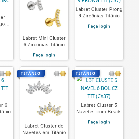
Labret Cluster Prong
9 Zircônias Titânio
ter
ngo
Faça login
n
Labret Mini Cluster
6 Zircônias Titânio
Faça login
TITÂNIO
TITÂNIO
er 6
Labret Cluster 5
tânio
Navetes com Beads
n
Faça login
Labret Cluster de
Navetes em Titânio