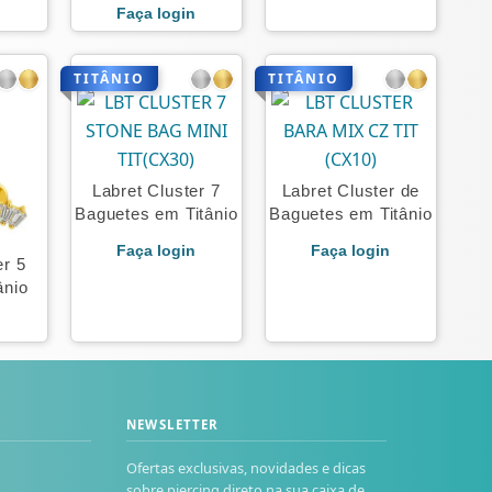
Faça login
TITÂNIO
TITÂNIO
Labret Cluster 7
Labret Cluster de
Baguetes em Titânio
Baguetes em Titânio
Faça login
Faça login
er 5
ânio
n
NEWSLETTER
Ofertas exclusivas, novidades e dicas
sobre piercing direto na sua caixa de