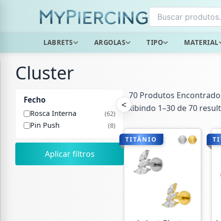
Ir
para
o
LABRETS
ARGOLAS
TIPO
MATERIAL
conteúdo
Cluster
70 Produtos Encontrado
Fecho
<
Exibindo 1–30 de 70 resul
Rosca Interna
(62)
Pin Push
(8)
TITÂNIO
T
Aplicar filtros