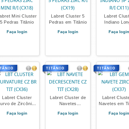
abret Mini Cluster
Labret Cluster 5
Labret Clus
5 Pedras Titânio
Pedras em Titânio
Indiano Lo
Titânio
Faça login
Faça login
Faça logi
ITÂNIO
TITÂNIO
TITÂNIO
Labret Cluster
Labret Cluster de
Labret Clust
urvo de Zircônias
Navetes
Navetes em Ti
Titânio
Decrescente
Faça login
Faça login
Faça logi