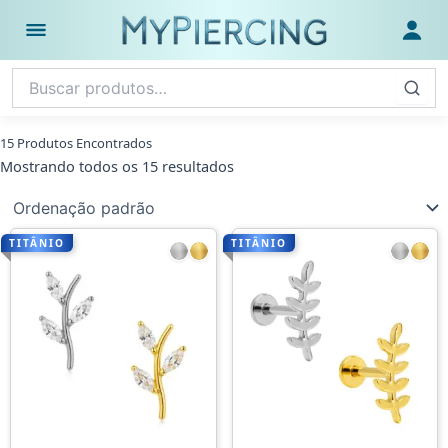
Ir
para
Abrir menu
Fazer
o
conteúdo
15 Produtos Encontrados
Mostrando todos os 15 resultados
TITÂNIO
TITÂNIO