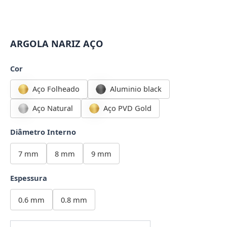
ARGOLA NARIZ AÇO
Cor
Aço Folheado
Aluminio black
Aço Natural
Aço PVD Gold
Diâmetro Interno
7 mm
8 mm
9 mm
Espessura
0.6 mm
0.8 mm
ARGOLA