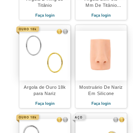
Titânio
Mm De Titânio
Cravejada De
Faça login
Faça login
Zircônias
OURO 18k
Argola de Ouro 18k
Mostruário De Nariz
para Nariz
Em Silicone
Faça login
Faça login
OURO 18k
AÇO