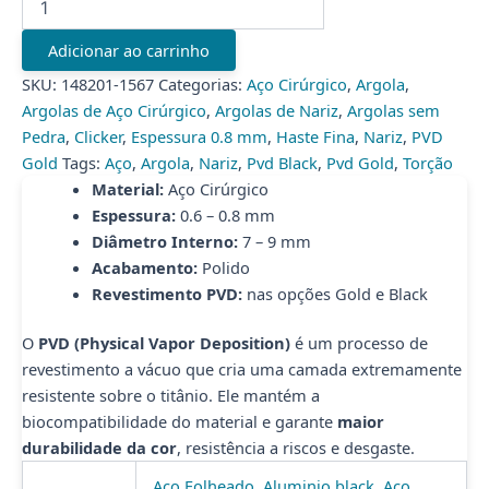
NARIZ
AÇO
Adicionar ao carrinho
quantidade
SKU:
148201-1567
Categorias:
Aço Cirúrgico
,
Argola
,
Argolas de Aço Cirúrgico
,
Argolas de Nariz
,
Argolas sem
Pedra
,
Clicker
,
Espessura 0.8 mm
,
Haste Fina
,
Nariz
,
PVD
Gold
Tags:
Aço
,
Argola
,
Nariz
,
Pvd Black
,
Pvd Gold
,
Torção
Material:
Aço Cirúrgico
Espessura:
0.6 – 0.8 mm
Diâmetro Interno:
7 – 9 mm
Acabamento:
Polido
Revestimento PVD:
nas opções Gold e Black
O
PVD (Physical Vapor Deposition)
é um processo de
revestimento a vácuo que cria uma camada extremamente
resistente sobre o titânio. Ele mantém a
biocompatibilidade do material e garante
maior
durabilidade da cor
, resistência a riscos e desgaste.
Aço Folheado
,
Aluminio black
,
Aço