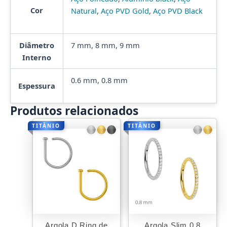
Cor
Natural
,
Aço PVD Gold
,
Aço PVD Black
Diâmetro
7 mm, 8 mm, 9 mm
Interno
0.6 mm, 0.8 mm
Espessura
Produtos relacionados
TITÂNIO
TITÂNIO
Argola D Ring de
Argola Slim 0.8