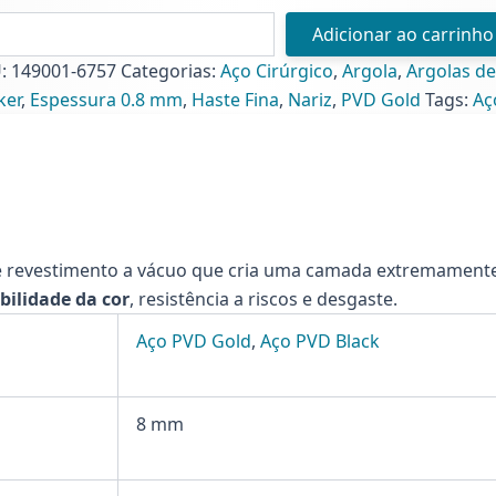
OLA
Adicionar ao carrinho
IZ
VA
U:
149001-6757
Categorias:
Aço Cirúrgico
,
Argola
,
Argolas de
ker
,
Espessura 0.8 mm
,
Haste Fina
,
Nariz
,
PVD Gold
Tags:
Aç
ntidade
 revestimento a vácuo que cria uma camada extremamente r
bilidade da cor
, resistência a riscos e desgaste.
Aço PVD Gold
,
Aço PVD Black
8 mm