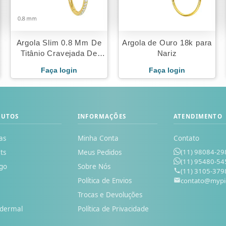
Argola Slim 0.8 Mm De
Argola de Ouro 18k para
Titânio Cravejada De
Nariz
Zircônias
Faça login
Faça login
DUTOS
INFORMAÇÕES
ATENDIMENTO
as
Minha Conta
Contato
(11) 98084-29
ts
Meus Pedidos
(11) 95480-54
go
Sobre Nós
(11) 3105-379
Política de Envios
contato@mypi
o
Trocas e Devoluções
odermal
Política de Privacidade