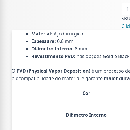
ARG
NAR
TRA
SK
AÇO
Clic
qua
Material:
Aço Cirúrgico
Espessura:
0.8 mm
Diâmetro Interno:
8 mm
Revestimento PVD:
nas opções Gold e Black
O
PVD (Physical Vapor Deposition)
é um processo de
biocompatibilidade do material e garante
maior dura
Cor
Diâmetro Interno