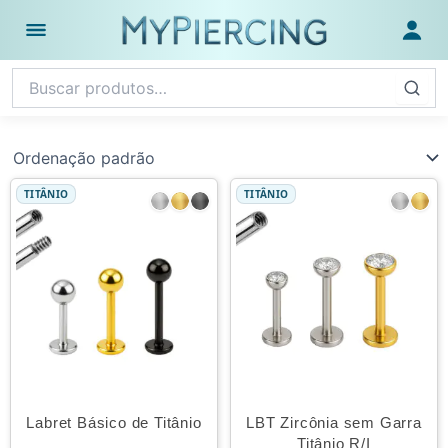
Ir
para
Abrir menu
Fazer
o
conteúdo
TITÂNIO
TITÂNIO
Labret Básico de Titânio
LBT Zircônia sem Garra
Titânio R/I