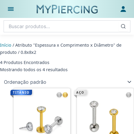
Ir
para
Abrir menu
Fazer
o
conteúdo
Início
/ Atributo "Espessura x Comprimento x Diâmetro" de
produto / 0.8x8x2
4 Produtos Encontrados
Mostrando todos os 4 resultados
TITÂNIO
AÇO