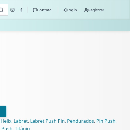
Contato
Login
Registrar
,
Helix
,
Labret
,
Labret Push Pin
,
Pendurados
,
Pin Push
,
n Push
,
Titânio