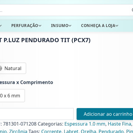
PERFURAÇÃO
INSUMO
CONHEÇA A LOJA
T P.LUZ PENDURADO TIT (PCX7)
Natural
essura x Comprimento
.0 x 6 mm
Adicionar ao carrinho
Z
DURADO
U:
781301-071208
Categorias:
Espessura 1.0 mm
,
Haste Fina
ânio
,
Zircônia
Tags:
Corrente
,
Labret
,
Orelha
,
Pendurado
,
Pi