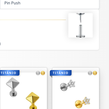
Pin Push
l
TITÂNIO
TITÂNIO