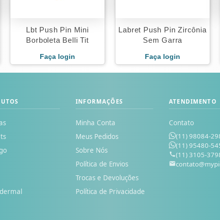
Lbt Push Pin Mini
Labret Push Pin Zircônia
Borboleta Belli Tit
Sem Garra
Faça login
Faça login
DUTOS
INFORMAÇÕES
ATENDIMENTO
as
Minha Conta
Contato
(11) 98084-29
ts
Meus Pedidos
(11) 95480-54
go
Sobre Nós
(11) 3105-379
Política de Envios
contato@mypi
o
Trocas e Devoluções
odermal
Política de Privacidade