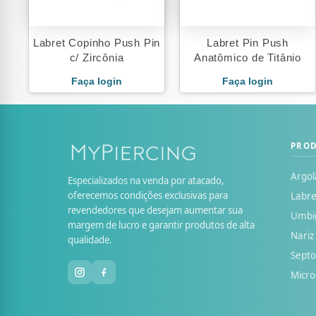
Labret Copinho Push Pin
Labret Pin Push
c/ Zircônia
Anatômico de Titânio
Faça login
Faça login
PRO
Argol
Especializados na venda por atacado,
oferecemos condições exclusivas para
Labre
revendedores que desejam aumentar sua
Umbi
margem de lucro e garantir produtos de alta
Nariz
qualidade.
Sept
Micr