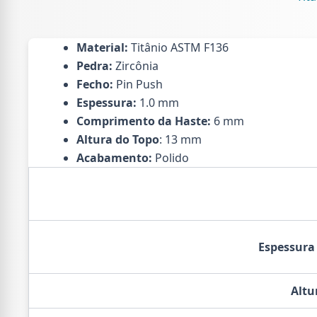
(PCX
qua
Material:
Titânio ASTM F136
Pedra:
Zircônia
Fecho:
Pin Push
Espessura:
1.0 mm
Comprimento da Haste:
6 mm
Altura do Topo
: 13 mm
Acabamento:
Polido
Espessura
Altu