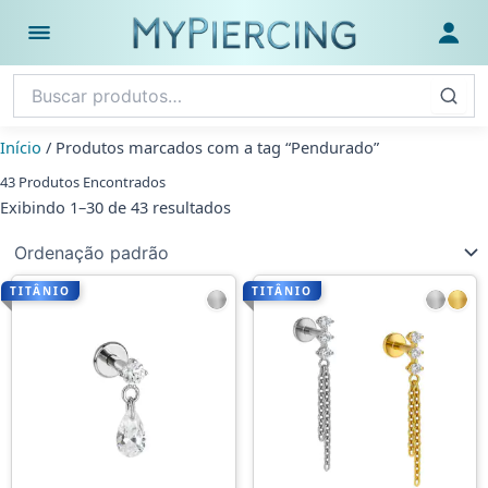
Ir
para
Abrir menu
Fazer
o
conteúdo
Início
/ Produtos marcados com a tag “Pendurado”
43 Produtos Encontrados
Exibindo 1–30 de 43 resultados
TITÂNIO
TITÂNIO