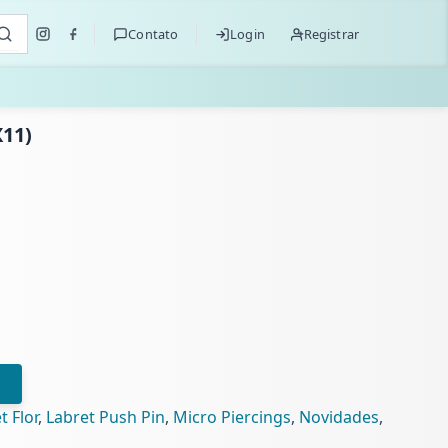
Contato
Login
Registrar
11)
t Flor
,
Labret Push Pin
,
Micro Piercings
,
Novidades
,