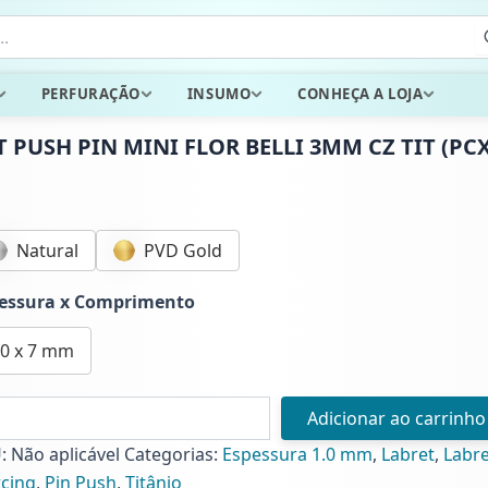
PERFURAÇÃO
INSUMO
CONHEÇA A LOJA
T PUSH PIN MINI FLOR BELLI 3MM CZ TIT (PCX
Natural
PVD Gold
essura x Comprimento
.0 x 7 mm
 PUSH
Adicionar ao carrinho
I
U:
Não aplicável
Categorias:
Espessura 1.0 mm
,
Labret
,
Labre
R
rcing
,
Pin Push
,
Titânio