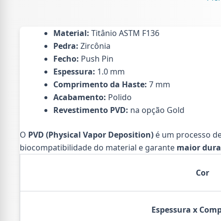
BELL
3M
CZ
TIT
Material:
Titânio ASTM F136
(PCX
Pedra:
Zircônia
qua
Fecho:
Push Pin
Espessura:
1.0 mm
Comprimento da Haste:
7 mm
Acabamento:
Polido
Revestimento PVD:
na opção Gold
O
PVD (Physical Vapor Deposition)
é um processo de
biocompatibilidade do material e garante
maior dura
Cor
Espessura x Com