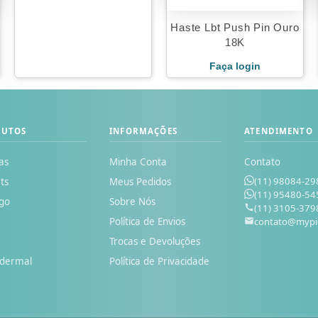
Haste Lbt Push Pin Ouro
18K
Faça login
DUTOS
INFORMAÇÕES
ATENDIMENTO
as
Minha Conta
Contato
(11) 98084-29
ts
Meus Pedidos
(11) 95480-54
go
Sobre Nós
(11) 3105-379
Política de Envios
contato@mypi
o
Trocas e Devoluções
odermal
Política de Privacidade