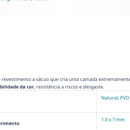
I
M
11)
ntidade
 revestimento a vácuo que cria uma camada extremamente r
bilidade da cor
, resistência a riscos e desgaste.
Natural
,
PVD
1.0 x 7 mm
primento