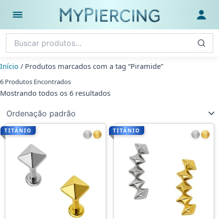
Ir
para
Abrir menu
Fazer
o
conteúdo
Início
/ Produtos marcados com a tag “Piramide”
6 Produtos Encontrados
Mostrando todos os 6 resultados
TITÂNIO
TITÂNIO