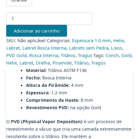
LBT
FASHION
PIRAMIDE
Adicionar ao carrinho
TIT
(CX1)
SKU:
Não aplicável
Categorias:
Espessura 1.0 mm
,
Helix
,
quantidade
Labret
,
Labret Rosca Interna
,
Labrets sem Pedra
,
Lisos
,
PVD Gold
,
Rosca Interna
,
Titânio
,
Tragus
Tags:
Conch
,
Gold
,
Helix
,
Labret
,
Orelha
,
Piramide
,
Titânio
,
Tragus
Material:
Titânio ASTM F136
Fecho:
Rosca Interna
Altura da Pirâmide:
4 mm
Espessura:
1.2 mm
Comprimento da Haste:
8 mm
Revestimento PVD:
na opção Gold
O
PVD (Physical Vapor Deposition)
é um processo de
revestimento a vácuo que cria uma camada extremamente
resistente sobre o titânio. Ele mantém a