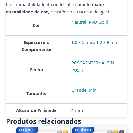
biocompatibilidade do material e garante
maior
durabilidade da cor
, resistência a riscos e desgaste.
Natural
,
PVD Gold
Cor
Espessura x
1.0 x 5 mm
,
1.2 x 8 mm
Comprimento
ROSCA INTERNA
,
PIN
Fecho
PUSH
Grande
,
Mini
Tamanho
Altura da Pirâmide
4 mm
Produtos relacionados
TITÂNIO
TITÂNIO