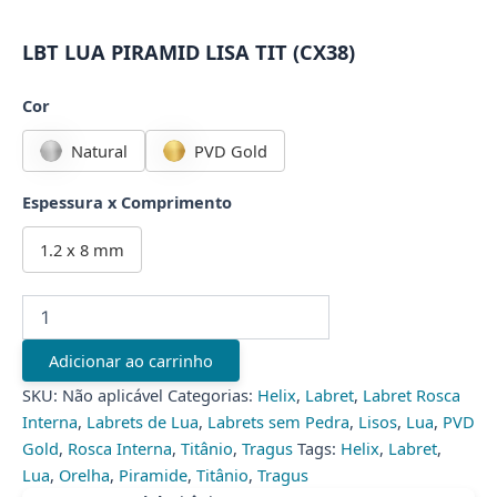
LBT LUA PIRAMID LISA TIT (CX38)
Cor
Natural
PVD Gold
Espessura x Comprimento
1.2 x 8 mm
LBT
LUA
PIRAMID
Adicionar ao carrinho
LISA
TIT
SKU:
Não aplicável
Categorias:
Helix
,
Labret
,
Labret Rosca
(CX38)
Interna
,
Labrets de Lua
,
Labrets sem Pedra
,
Lisos
,
Lua
,
PVD
quantidade
Gold
,
Rosca Interna
,
Titânio
,
Tragus
Tags:
Helix
,
Labret
,
Lua
,
Orelha
,
Piramide
,
Titânio
,
Tragus