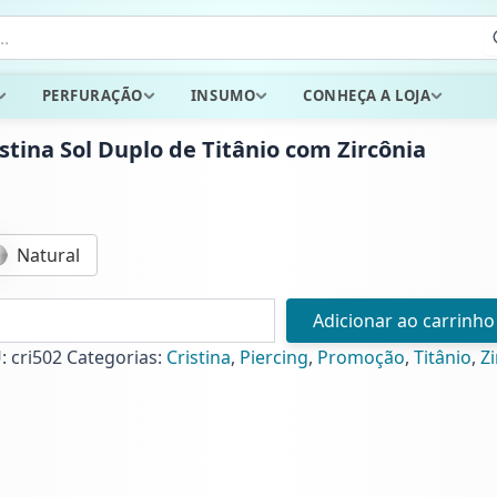
PERFURAÇÃO
INSUMO
CONHEÇA A LOJA
istina Sol Duplo de Titânio com Zircônia
Natural
tina
Adicionar ao carrinho
lo
U:
cri502
Categorias:
Cristina
,
Piercing
,
Promoção
,
Titânio
,
Z
nio
ônia
ntidade