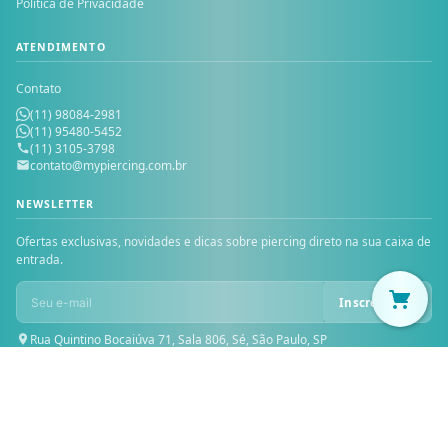
Política de Privacidade
ATENDIMENTO
Contato
(11) 98084-2981
(11) 95480-5452
(11) 3105-3798
contato@mypiercing.com.br
NEWSLETTER
Ofertas exclusivas, novidades e dicas sobre piercing direto na sua caixa de
entrada.
Inscrever-se
Rua Quintino Bocaiúva 71, Sala 806, Sé, São Paulo, SP
© 2026 MY PIERCING — Todos os direitos reservados. MICHELE PIOVAN
PRESENTES LTDA — CNPJ: 30.229.624/0001-46 — Inscrição Estadual:
119.327.121.113