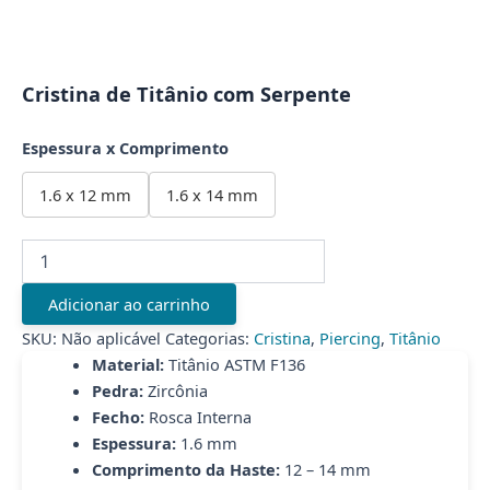
Cristina de Titânio com Serpente
Espessura x Comprimento
1.6 x 12 mm
1.6 x 14 mm
Cristina
de
Titânio
Adicionar ao carrinho
com
Serpente
SKU:
Não aplicável
Categorias:
Cristina
,
Piercing
,
Titânio
quantidade
Material:
Titânio ASTM F136
Pedra:
Zircônia
Fecho:
Rosca Interna
Espessura:
1.6 mm
Comprimento da Haste:
12 – 14 mm