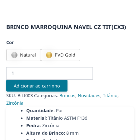
BRINCO MARROQUINA NAVEL CZ TIT(CX3)
Cor
Natural
PVD Gold
BRINCO
MARROQUINA
NAVEL
Adicionar ao carrinho
CZ
TIT(CX3)
SKU:
Brtt003
Categorias:
Brincos
,
Novidades
,
Titânio
,
quantidade
Zircônia
Quantidade:
Par
Material:
Titânio ASTM F136
Pedra:
Zircônia
Altura do Brinco:
8 mm