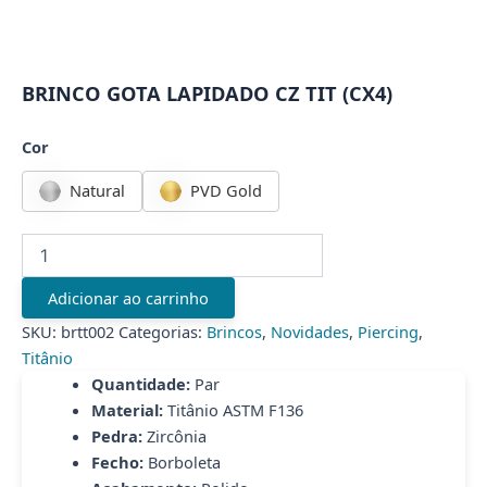
BRINCO GOTA LAPIDADO CZ TIT (CX4)
Cor
Natural
PVD Gold
BRINCO
GOTA
LAPIDADO
Adicionar ao carrinho
CZ
TIT
SKU:
brtt002
Categorias:
Brincos
,
Novidades
,
Piercing
,
(CX4)
Titânio
quantidade
Quantidade:
Par
Material:
Titânio ASTM F136
Pedra:
Zircônia
Fecho:
Borboleta