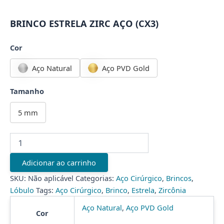
BRINCO ESTRELA ZIRC AÇO (CX3)
Cor
Aço Natural
Aço PVD Gold
Tamanho
5 mm
BRINCO
ESTRELA
ZIRC
Adicionar ao carrinho
AÇO
(CX3)
SKU:
Não aplicável
Categorias:
Aço Cirúrgico
,
Brincos
,
quantidade
Lóbulo
Tags:
Aço Cirúrgico
,
Brinco
,
Estrela
,
Zircônia
Aço Natural
,
Aço PVD Gold
Cor