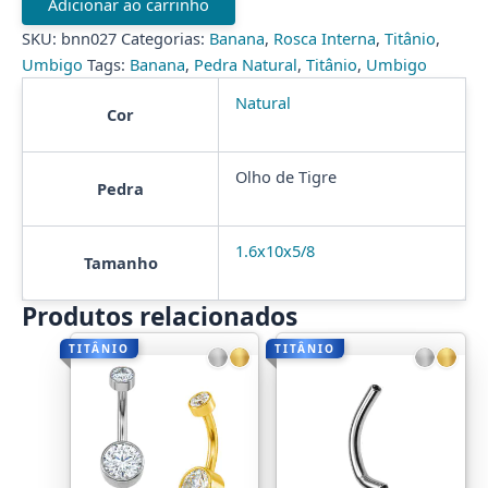
Adicionar ao carrinho
TIT
quantidade
SKU:
bnn027
Categorias:
Banana
,
Rosca Interna
,
Titânio
,
Umbigo
Tags:
Banana
,
Pedra Natural
,
Titânio
,
Umbigo
Natural
Cor
Olho de Tigre
Pedra
1.6x10x5/8
Tamanho
Produtos relacionados
TITÂNIO
TITÂNIO