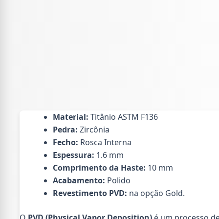
Material:
Titânio ASTM F136
Pedra:
Zircônia
Fecho:
Rosca Interna
Espessura:
1.6 mm
Comprimento da Haste:
10 mm
Acabamento:
Polido
Revestimento PVD:
na opção Gold.
O
PVD (Physical Vapor Deposition)
é um processo de