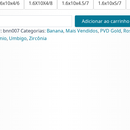
.6x10x4/6
1.6X10X4/8
1.6x10x4.5/7
1.6x10x5/7
N
Adicionar ao carrinho
T
U:
bnn007
Categorias:
Banana
,
Mais Vendidos
,
PVD Gold
,
Ro
C
ânio
,
Umbigo
,
Zircônia
4)
ntidade