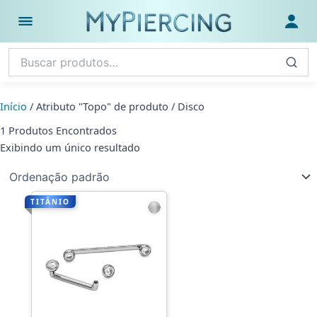
Ir
para
Abrir menu
Fazer
o
conteúdo
Início
/ Atributo "Topo" de produto / Disco
1 Produtos Encontrados
Exibindo um único resultado
TITÂNIO