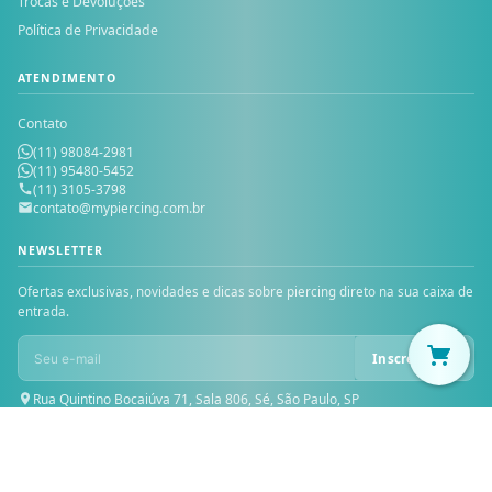
Trocas e Devoluções
Política de Privacidade
ATENDIMENTO
Contato
(11) 98084-2981
(11) 95480-5452
(11) 3105-3798
contato@mypiercing.com.br
NEWSLETTER
Ofertas exclusivas, novidades e dicas sobre piercing direto na sua caixa de
entrada.
Inscrever-se
Rua Quintino Bocaiúva 71, Sala 806, Sé, São Paulo, SP
© 2026 MY PIERCING — Todos os direitos reservados. MICHELE PIOVAN
PRESENTES LTDA — CNPJ: 30.229.624/0001-46 — Inscrição Estadual: