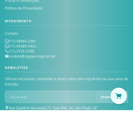
Trocas e Devoluções
Política de Privacidade
ATENDIMENTO
Contato
(11) 98084-2981
(11) 95480-5452
(11) 3105-3798
contato@mypiercing.com.br
NEWSLETTER
Ofertas exclusivas, novidades e dicas sobre piercing direto na sua caixa de
entrada.
Inscrever-se
Rua Quintino Bocaiúva 71, Sala 806, Sé, São Paulo, SP
© 2026 MY PIERCING — Todos os direitos reservados. MICHELE PIOVAN
PRESENTES LTDA — CNPJ: 30.229.624/0001-46 — Inscrição Estadual: