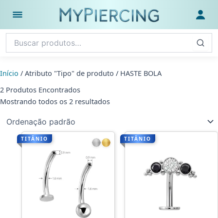
Ir
para
Abrir menu
Fazer
o
conteúdo
Início
/ Atributo "Tipo" de produto / HASTE BOLA
2 Produtos Encontrados
Mostrando todos os 2 resultados
TITÂNIO
TITÂNIO