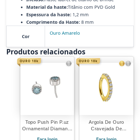
Material da haste:
Titânio com PVD Gold
Espessura da haste:
1,2 mm
Comprimento da Haste:
8 mm
Ouro Amarelo
Cor
Produtos relacionados
OURO 18k
OURO 18k
Topo Push Pin P.uz
Argola De Ouro
Ornamental Diamante
Cravejada De
Ouro 18K
Zirconias Premium
Faça login
Faça login