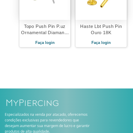
Topo Push Pin P.uz
Haste Lbt Push Pin
Ornamental Diamante
Ouro 18K
Ouro 18K
Faça login
Faça login
Especializados na venda por atacado, oferecemos
condições exclusivas para revendedores que
desejam aumentar sua margem de lucro e garantir
produtos de alta qualidade.