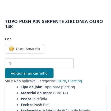
TOPO PUSH PIN SERPENTE ZIRCONIA OURO
14K
Cor
Ouro Amarelo
TOPO
PUSH
PIN
Adicionar ao carrinho
SERPENTE
ZIRCONIA
SKU:
Não aplicável
Categorias:
Ouro
,
Piercing
OURO
Tipo de joia:
Topo para piercing
14K
Material do topo:
Ouro 14k
quantidade
Pedra:
Zircônia
Fecho:
Push Pin
Incluso:
Haste labret de titânio de brinde