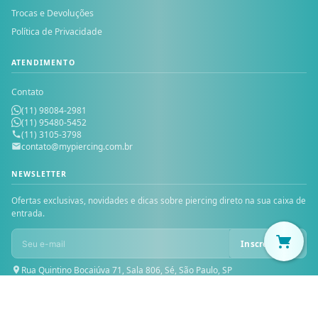
Trocas e Devoluções
Política de Privacidade
ATENDIMENTO
Contato
(11) 98084-2981
(11) 95480-5452
(11) 3105-3798
contato@mypiercing.com.br
NEWSLETTER
Ofertas exclusivas, novidades e dicas sobre piercing direto na sua caixa de
entrada.
Inscrever-se
Rua Quintino Bocaiúva 71, Sala 806, Sé, São Paulo, SP
© 2026 MY PIERCING — Todos os direitos reservados. MICHELE PIOVAN