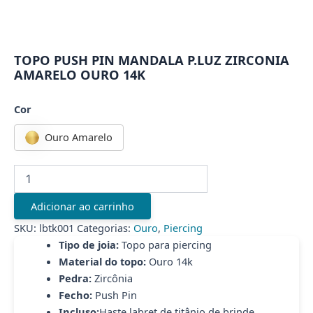
TOPO PUSH PIN MANDALA P.LUZ ZIRCONIA
AMARELO OURO 14K
Cor
Ouro Amarelo
TOPO
PUSH
PIN
Adicionar ao carrinho
MANDALA
P.LUZ
SKU:
lbtk001
Categorias:
Ouro
,
Piercing
ZIRCONIA
Tipo de joia:
Topo para piercing
AMARELO
Material do topo:
Ouro 14k
OURO
Pedra:
Zircônia
14K
Fecho:
Push Pin
quantidade
Incluso:
Haste labret de titânio de brinde