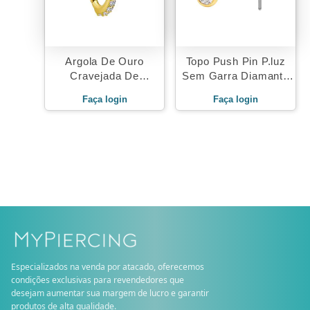
Argola De Ouro
Topo Push Pin P.luz
Cravejada De
Sem Garra Diamante
Zirconias Premium
Ouro 18K
Faça login
Faça login
Especializados na venda por atacado, oferecemos
condições exclusivas para revendedores que
desejam aumentar sua margem de lucro e garantir
produtos de alta qualidade.