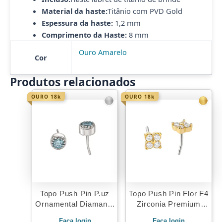
Material da haste:
Titânio com PVD Gold
Espessura da haste:
1,2 mm
Comprimento da Haste:
8 mm
Ouro Amarelo
Cor
Produtos relacionados
OURO 18k
OURO 18k
Topo Push Pin P.uz
Topo Push Pin Flor F4
Ornamental Diamante
Zirconia Premium
Ouro 18K
Ouro 18K
Faça login
Faça login