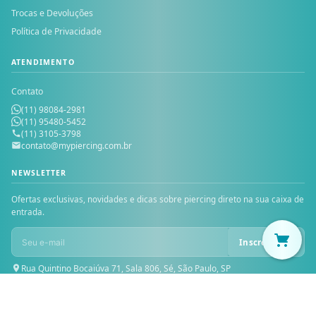
Trocas e Devoluções
Política de Privacidade
ATENDIMENTO
Contato
(11) 98084-2981
(11) 95480-5452
(11) 3105-3798
contato@mypiercing.com.br
NEWSLETTER
Ofertas exclusivas, novidades e dicas sobre piercing direto na sua caixa de
entrada.
Inscrever-se
Rua Quintino Bocaiúva 71, Sala 806, Sé, São Paulo, SP
© 2026 MY PIERCING — Todos os direitos reservados. MICHELE PIOVAN