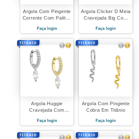
Argola Com Pingente
Argola Clicker D Meia
Corrente Com Palitos
Cravejada Big Com
Em Titânio
Pingente Gota
Faça login
Faça login
Lapidada Tit
TITÂNIO
TITÂNIO
Argola Huggie
Argola Com Pingente
Cravejada Com
Cobra Em Titânio
Pingente Tit
Faça login
Faça login
TITÂNIO
TITÂNIO