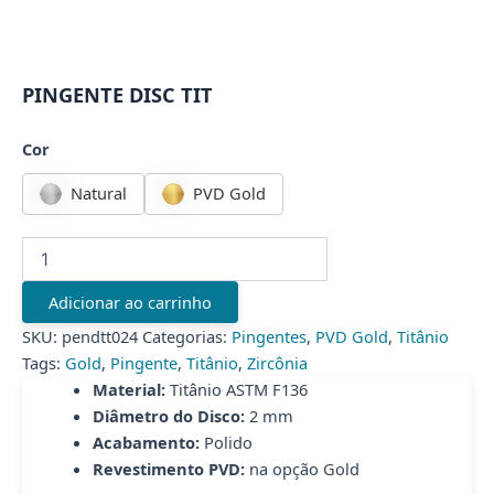
PINGENTE DISC TIT
Cor
Natural
PVD Gold
PINGENTE
DISC
TIT
Adicionar ao carrinho
quantidade
SKU:
pendtt024
Categorias:
Pingentes
,
PVD Gold
,
Titânio
Tags:
Gold
,
Pingente
,
Titânio
,
Zircônia
Material:
Titânio ASTM F136
Diâmetro do Disco:
2 mm
Acabamento:
Polido
Revestimento PVD:
na opção Gold