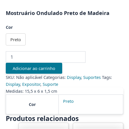
Mostruário Ondulado Preto de Madeira
Cor
Preto
Mostruário
Ondulado
Preto
Adicionar ao carrinho
de
Madeira
SKU:
Não aplicável
Categorias:
Display
,
Suportes
Tags:
quantidade
Display
,
Expositor
,
Suporte
Medidas: 15,5 x 6 x 1,5 cm
Preto
Cor
Produtos relacionados