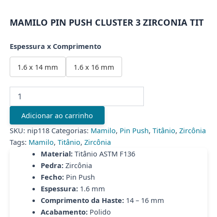
MAMILO PIN PUSH CLUSTER 3 ZIRCONIA TIT
Espessura x Comprimento
1.6 x 14 mm
1.6 x 16 mm
MAMILO
PIN
PUSH
Adicionar ao carrinho
CLUSTER
3
SKU:
nip118
Categorias:
Mamilo
,
Pin Push
,
Titânio
,
Zircônia
ZIRCONIA
Tags:
Mamilo
,
Titânio
,
Zircônia
TIT
Material:
Titânio ASTM F136
quantidade
Pedra:
Zircônia
Fecho:
Pin Push
Espessura:
1.6 mm
Comprimento da Haste:
14 – 16 mm
Acabamento:
Polido