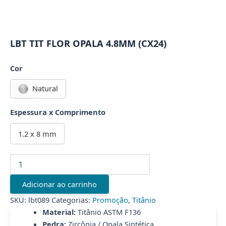
LBT TIT FLOR OPALA 4.8MM (CX24)
Cor
Natural
Espessura x Comprimento
1.2 x 8 mm
LBT
TIT
FLOR
Adicionar ao carrinho
OPALA
4.8MM
SKU:
lbt089
Categorias:
Promoção
,
Titânio
(CX24)
Material:
Titânio ASTM F136
quantidade
Pedra:
Zircônia / Opala Sintética