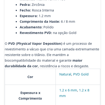
quantidade
Pedra:
Zircônia
Fecho:
Rosca Interna
Espessura:
1.2 mm
Comprimento da Haste:
6 / 8 mm
Acabamento:
Polido
Revestimento PVD:
na opção Gold
O
PVD (Physical Vapor Deposition)
é um processo de
revestimento a vácuo que cria uma camada extremamente
resistente sobre o titânio. Ele mantém a
biocompatibilidade do material e garante
maior
durabilidade da cor
, resistência a riscos e desgaste.
Natural
,
PVD Gold
Cor
1.2 x 6 mm
,
1.2 x 8
Espessura x
mm
Comprimento