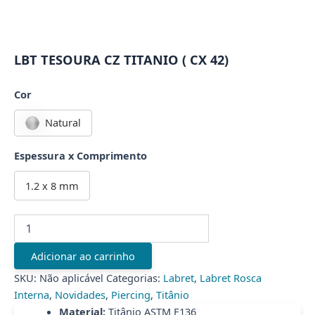
LBT TESOURA CZ TITANIO ( CX 42)
Cor
Natural
Espessura x Comprimento
1.2 x 8 mm
LBT
TESOURA
CZ
Adicionar ao carrinho
TITANIO
(
SKU:
Não aplicável
Categorias:
Labret
,
Labret Rosca
CX
Interna
,
Novidades
,
Piercing
,
Titânio
42)
Material:
Titânio ASTM F136