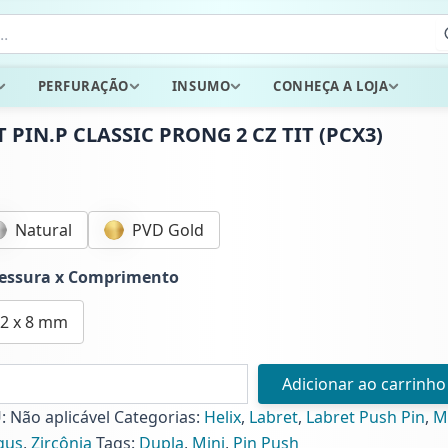
PERFURAÇÃO
INSUMO
CONHEÇA A LOJA
T PIN.P CLASSIC PRONG 2 CZ TIT (PCX3)
Natural
PVD Gold
essura x Comprimento
.2 x 8 mm
Adicionar ao carrinho
P
SSIC
U:
Não aplicável
Categorias:
Helix
,
Labret
,
Labret Push Pin
,
M
NG
gus
,
Zircônia
Tags:
Dupla
,
Mini
,
Pin Push