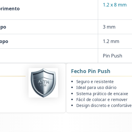
1.2 x 8 mm
primento
opo
3 mm
Topo
1.2 mm
Pin Push
Fecho Pin Push
Seguro e resistente
Ideal para uso diário
Sistema prático de encaixe
Fácil de colocar e remover
Design discreto e confortáve