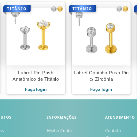
TITÂNIO
TITÂNIO
Labret Pin Push
Labret Copinho Push Pin
Anatômico de Titânio
c/ Zircônia
Faça login
Faça login
DUTOS
INFORMAÇÕES
ATENDIMENTO
as
Minha Conta
Contato