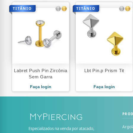
TITÂNIO
TITÂNIO
Labret Push Pin Zircônia
Lbt Pin.p Prism Tit
Sem Garra
Faça login
Faça login
PRO
Argol
Especializados na venda por atacado,