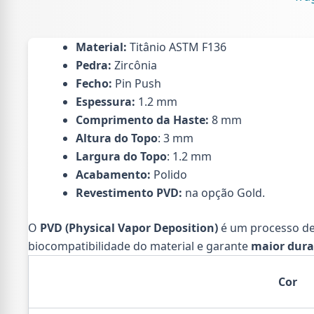
2
CZ
TIT
(PCX
Material:
Titânio ASTM F136
qua
Pedra:
Zircônia
Fecho:
Pin Push
Espessura:
1.2 mm
Comprimento da Haste:
8 mm
Altura do Topo
: 3 mm
Largura do Topo
: 1.2 mm
Acabamento:
Polido
Revestimento PVD:
na opção Gold.
O
PVD (Physical Vapor Deposition)
é um processo de
biocompatibilidade do material e garante
maior dura
Cor