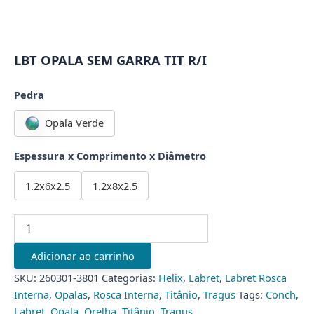
LBT OPALA SEM GARRA TIT R/I
Pedra
Opala Verde
Espessura x Comprimento x Diâmetro
1.2x6x2.5
1.2x8x2.5
LBT
OPALA
SEM
Adicionar ao carrinho
GARRA
TIT
SKU:
260301-3801
Categorias:
Helix
,
Labret
,
Labret Rosca
R/I
Interna
,
Opalas
,
Rosca Interna
,
Titânio
,
Tragus
Tags:
Conch
,
quantidade
Labret
,
Opala
,
Orelha
,
Titânio
,
Tragus