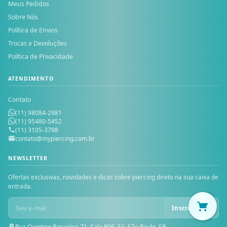
Meus Pedidos
Sobre Nós
Política de Envios
Trocas e Devoluções
Política de Privacidade
ATENDIMENTO
Contato
(11) 98084-2981
(11) 95480-5452
(11) 3105-3798
contato@mypiercing.com.br
NEWSLETTER
Ofertas exclusivas, novidades e dicas sobre piercing direto na sua caixa de
entrada.
Inscrever-se
Rua Quintino Bocaiúva 71, Sala 806, Sé, São Paulo, SP