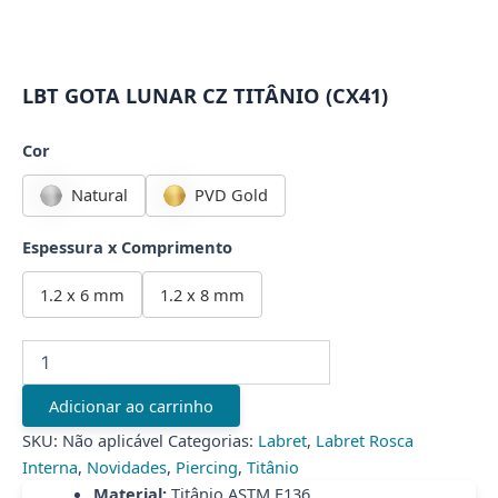
LBT GOTA LUNAR CZ TITÂNIO (CX41)
Cor
Natural
PVD Gold
Espessura x Comprimento
1.2 x 6 mm
1.2 x 8 mm
LBT
GOTA
LUNAR
Adicionar ao carrinho
CZ
TITÂNIO
SKU:
Não aplicável
Categorias:
Labret
,
Labret Rosca
(CX41)
Interna
,
Novidades
,
Piercing
,
Titânio
quantidade
Material:
Titânio ASTM F136