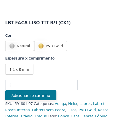
LBT FACA LISO TIT R/I (CX1)
Cor
Natural
PVD Gold
Espessura x Comprimento
1.2 x 8 mm
LBT
FACA
LISO
Adicionar ao carrinho
TIT
R/I
SKU:
591801-07
Categorias:
Adaga
,
Helix
,
Labret
,
Labret
(CX1)
Rosca Interna
,
Labrets sem Pedra
,
Lisos
,
PVD Gold
,
Rosca
quantidade
Interna
,
Titânio
,
Tragus
Tags:
Conch
,
Faca
,
Labret
,
Lóbulo
,