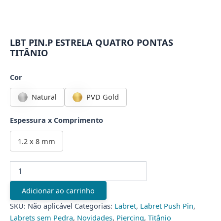
LBT PIN.P ESTRELA QUATRO PONTAS
TITÂNIO
Cor
Natural
PVD Gold
Espessura x Comprimento
1.2 x 8 mm
LBT
PIN.P
ESTRELA
Adicionar ao carrinho
QUATRO
PONTAS
SKU:
Não aplicável
Categorias:
Labret
,
Labret Push Pin
,
TITÂNIO
Labrets sem Pedra
,
Novidades
,
Piercing
,
Titânio