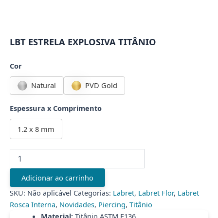
LBT ESTRELA EXPLOSIVA TITÂNIO
Cor
Natural
PVD Gold
Espessura x Comprimento
1.2 x 8 mm
LBT
ESTRELA
EXPLOSIVA
Adicionar ao carrinho
TITÂNIO
quantidade
SKU:
Não aplicável
Categorias:
Labret
,
Labret Flor
,
Labret
Rosca Interna
,
Novidades
,
Piercing
,
Titânio
Material:
Titânio ASTM F136