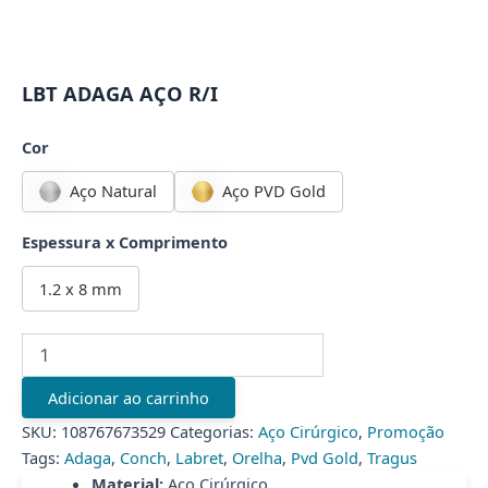
LBT ADAGA AÇO R/I
Cor
Aço Natural
Aço PVD Gold
Espessura x Comprimento
1.2 x 8 mm
LBT
ADAGA
AÇO
Adicionar ao carrinho
R/I
quantidade
SKU:
108767673529
Categorias:
Aço Cirúrgico
,
Promoção
Tags:
Adaga
,
Conch
,
Labret
,
Orelha
,
Pvd Gold
,
Tragus
Material:
Aço Cirúrgico