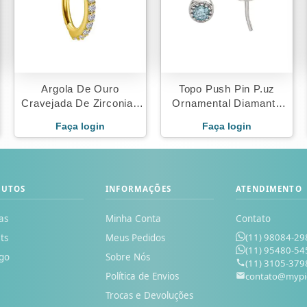
Argola De Ouro
Topo Push Pin P.uz
Cravejada De Zirconias
Ornamental Diamante
Premium
Ouro 18K
Faça login
Faça login
DUTOS
INFORMAÇÕES
ATENDIMENTO
as
Minha Conta
Contato
(11) 98084-29
ts
Meus Pedidos
(11) 95480-54
go
Sobre Nós
(11) 3105-379
Política de Envios
contato@mypi
o
Trocas e Devoluções