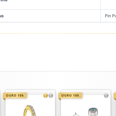
ho
Pin P
OURO 18k
OURO 18k