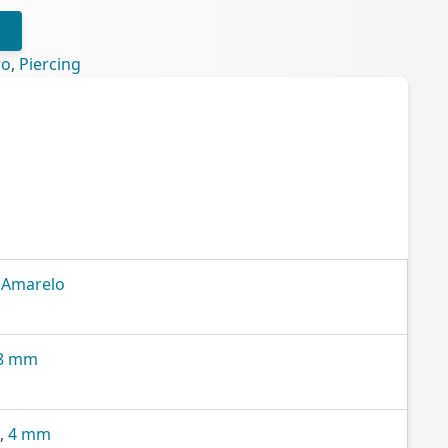
ro
,
Piercing
 Amarelo
 8 mm
,
4 mm