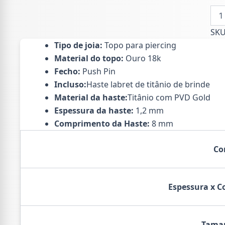
Top
Our
18k
SK
4
Tipo de joia:
Topo para piercing
Bea
Material do topo:
Ouro 18k
Pus
Pin
Fecho:
Push Pin
c/
Incluso:
Haste labret de titânio de brinde
Has
Material da haste:
Titânio com PVD Gold
de
Espessura da haste:
1,2 mm
Titâ
Labr
Comprimento da Haste:
8 mm
qua
Co
Espessura x 
Tama