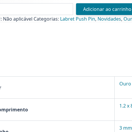
o
Adicionar ao carrinho
o
U:
Não aplicável
Categorias:
Labret Push Pin
,
Novidades
,
Ou
ds
h
te
nio
et
ntidade
Ouro
r
1.2 x
Comprimento
3 mm
nho