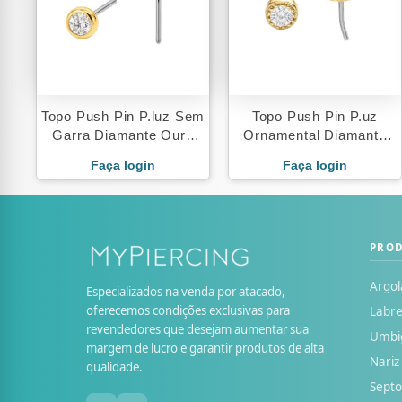
Topo Push Pin P.luz Sem
Topo Push Pin P.uz
Garra Diamante Ouro
Ornamental Diamante
18K
Ouro 18K
Faça login
Faça login
PRO
Argol
Especializados na venda por atacado,
oferecemos condições exclusivas para
Labre
revendedores que desejam aumentar sua
Umbi
margem de lucro e garantir produtos de alta
Nariz
qualidade.
Sept