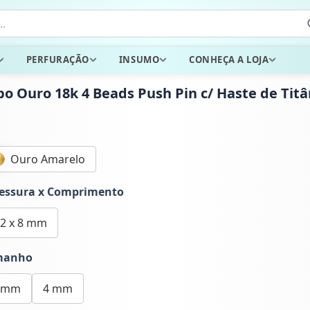
PERFURAÇÃO
INSUMO
CONHEÇA A LOJA
po Ouro 18k 4 Beads Push Pin c/ Haste de Titâ
Ouro Amarelo
essura x Comprimento
.2 x 8 mm
manho
 mm
4 mm