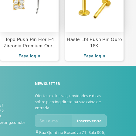
Topo Push Pin Flor F4
Haste Lbt Push Pin Ouro
Zirconia Premium Ouro
18K
18K
Faça login
Faça login
NEWSLETTER
Ofertas exclusivas, novidades e dicas
sobre piercing direto na sua caixa de
81
entrada.
52
8
Inscrever-se
ercing.com.br
Rua Quintino Bocaiúva 71, Sala 806,