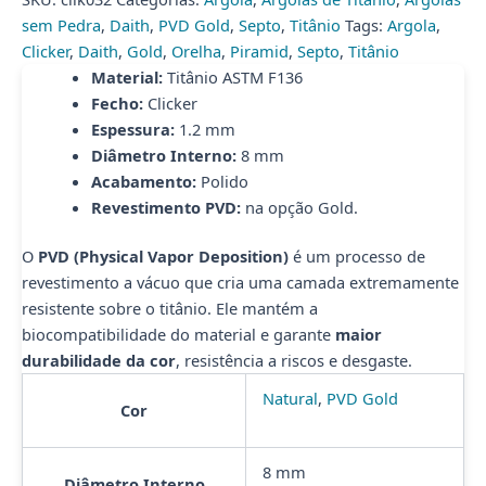
quantidade
sem Pedra
,
Daith
,
PVD Gold
,
Septo
,
Titânio
Tags:
Argola
,
Clicker
,
Daith
,
Gold
,
Orelha
,
Piramid
,
Septo
,
Titânio
Material:
Titânio ASTM F136
Fecho:
Clicker
Espessura:
1.2 mm
Diâmetro Interno:
8 mm
Acabamento:
Polido
Revestimento PVD:
na opção Gold.
O
PVD (Physical Vapor Deposition)
é um processo de
revestimento a vácuo que cria uma camada extremamente
resistente sobre o titânio. Ele mantém a
biocompatibilidade do material e garante
maior
durabilidade da cor
, resistência a riscos e desgaste.
Natural
,
PVD Gold
Cor
8 mm
Diâmetro Interno