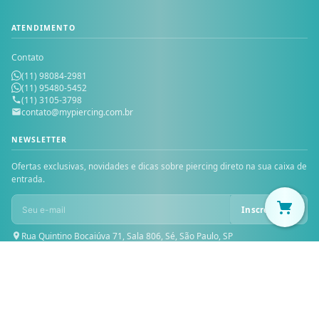
ATENDIMENTO
Contato
(11) 98084-2981
(11) 95480-5452
(11) 3105-3798
contato@mypiercing.com.br
NEWSLETTER
Ofertas exclusivas, novidades e dicas sobre piercing direto na sua caixa de
entrada.
Inscrever-se
Rua Quintino Bocaiúva 71, Sala 806, Sé, São Paulo, SP
© 2026 MY PIERCING — Todos os direitos reservados. MICHELE PIOVAN
PRESENTES LTDA — CNPJ: 30.229.624/0001-46 — Inscrição Estadual:
119.327.121.113