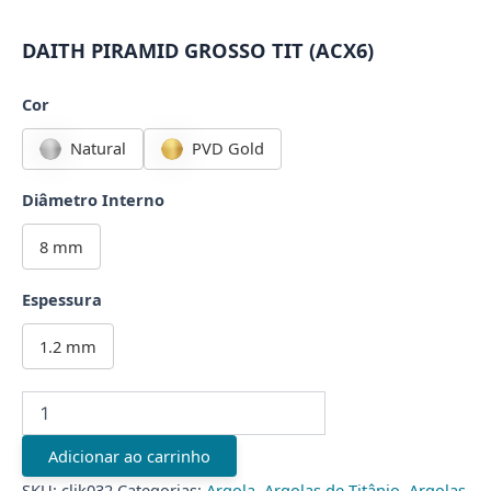
DAITH PIRAMID GROSSO TIT (ACX6)
Cor
Natural
PVD Gold
Diâmetro Interno
8 mm
Espessura
1.2 mm
DAITH
PIRAMID
GROSSO
Adicionar ao carrinho
TIT
(ACX6)
SKU:
clik032
Categorias:
Argola
,
Argolas de Titânio
,
Argolas