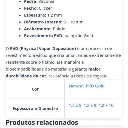
Pedra:
Zircônia
Fecho:
Clicker
Espessura:
1.2 mm
Diâmetro Interno:
8 – 10 mm
Acabamento:
Polido
Revestimento PVD:
na opção Gold.
O
PVD (Physical Vapor Deposition)
é um processo de
revestimento a vácuo que cria uma camada extremamente
resistente sobre o titânio. Ele mantém a
biocompatibilidade do material e garante
maior
durabilidade da cor
, resistência a riscos e desgaste.
Natural
,
PVD Gold
Cor
1.2 x 8
,
1.2 x 9
,
1.2 x 10
Espessura e Diametro
Produtos relacionados