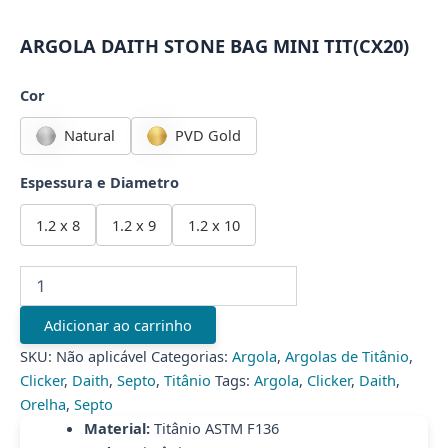
ARGOLA DAITH STONE BAG MINI TIT(CX20)
Cor
Natural
PVD Gold
Espessura e Diametro
1.2 x 8
1.2 x 9
1.2 x 10
ARGOLA
DAITH
STONE
Adicionar ao carrinho
BAG
MINI
SKU:
Não aplicável
Categorias:
Argola
,
Argolas de Titânio
,
TIT(CX20)
Clicker
,
Daith
,
Septo
,
Titânio
Tags:
Argola
,
Clicker
,
Daith
,
quantidade
Orelha
,
Septo
Material:
Titânio ASTM F136