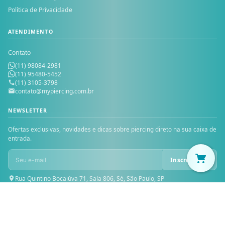
Política de Privacidade
ATENDIMENTO
Contato
(11) 98084-2981
(11) 95480-5452
(11) 3105-3798
contato@mypiercing.com.br
NEWSLETTER
Ofertas exclusivas, novidades e dicas sobre piercing direto na sua caixa de
entrada.
Inscrever-se
Rua Quintino Bocaiúva 71, Sala 806, Sé, São Paulo, SP
© 2026 MY PIERCING — Todos os direitos reservados. MICHELE PIOVAN
PRESENTES LTDA — CNPJ: 30.229.624/0001-46 — Inscrição Estadual: