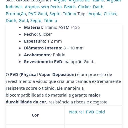
(ACX4)
Indianas
,
Argolas sem Pedra
,
Beads
,
Clicker
,
Daith
,
quantidade
Promoção
,
PVD Gold
,
Septo
,
Titânio
Tags:
Argola
,
Clicker
,
Daith
,
Gold
,
Septo
,
Titânio
Material:
Titânio ASTM F136
Fecho:
Clicker
Espessura:
1.2 mm
Diâmetro Interno:
8 – 10 mm
Acabamento:
Polido
Revestimento PVD:
na opção Gold.
O
PVD (Physical Vapor Deposition)
é um processo de
revestimento a vácuo que cria uma camada extremamente
resistente sobre o titânio. Ele mantém a
biocompatibilidade do material e garante
maior
durabilidade da cor
, resistência a riscos e desgaste.
Natural
,
PVD Gold
Cor