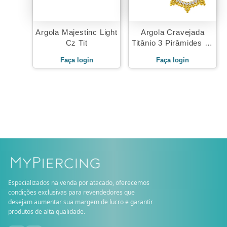
Argola Majestinc Light
Argola Cravejada
Cz Tit
Titânio 3 Pirâmides de
Beads
Faça login
Faça login
Especializados na venda por atacado, oferecemos
condições exclusivas para revendedores que
desejam aumentar sua margem de lucro e garantir
produtos de alta qualidade.