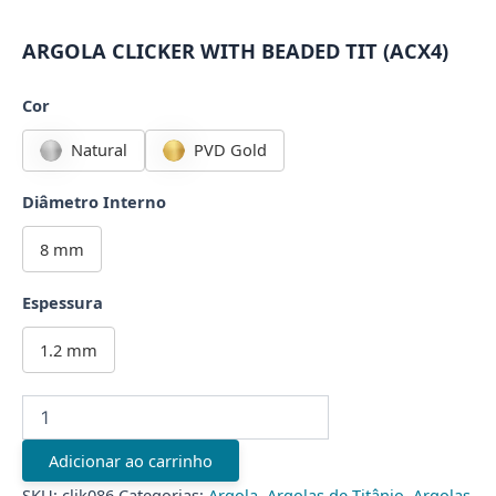
ARGOLA CLICKER WITH BEADED TIT (ACX4)
Cor
Natural
PVD Gold
Diâmetro Interno
8 mm
Espessura
1.2 mm
ARGOLA
CLICKER
WITH
Adicionar ao carrinho
BEADED
TIT
SKU:
clik086
Categorias:
Argola
,
Argolas de Titânio
,
Argolas