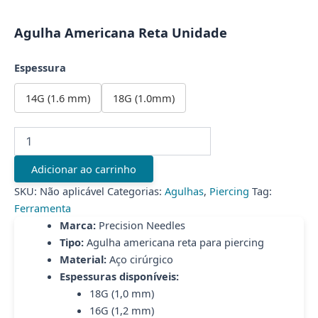
Agulha Americana Reta Unidade
Espessura
14G (1.6 mm)
18G (1.0mm)
Agulha
Americana
Reta
Adicionar ao carrinho
Unidade
quantidade
SKU:
Não aplicável
Categorias:
Agulhas
,
Piercing
Tag:
Ferramenta
Marca:
Precision Needles
Tipo:
Agulha americana reta para piercing
Material:
Aço cirúrgico
Espessuras disponíveis:
18G (1,0 mm)
16G (1,2 mm)