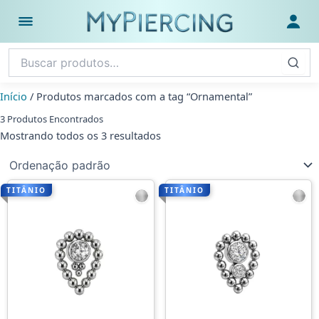
Ir
para
Abrir menu
Fazer
o
conteúdo
Início
/ Produtos marcados com a tag “Ornamental”
3 Produtos Encontrados
Mostrando todos os 3 resultados
TITÂNIO
TITÂNIO