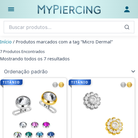
Ir
para
Abrir menu
Fazer
o
conteúdo
Início
/ Produtos marcados com a tag “Micro Dermal”
7 Produtos Encontrados
Mostrando todos os 7 resultados
TITÂNIO
TITÂNIO