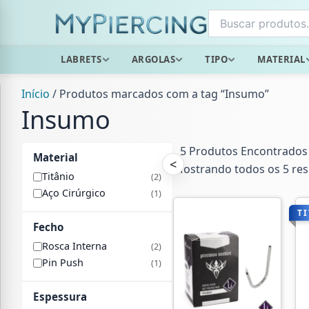
Ir
para
o
LABRETS
ARGOLAS
TIPO
MATERIAL
conteúdo
Início
/ Produtos marcados com a tag “Insumo”
Insumo
5 Produtos Encontrados
Material
<
Mostrando todos os 5 res
Titânio
(2)
Aço Cirúrgico
(1)
T
Fecho
Rosca Interna
(2)
Pin Push
(1)
Espessura