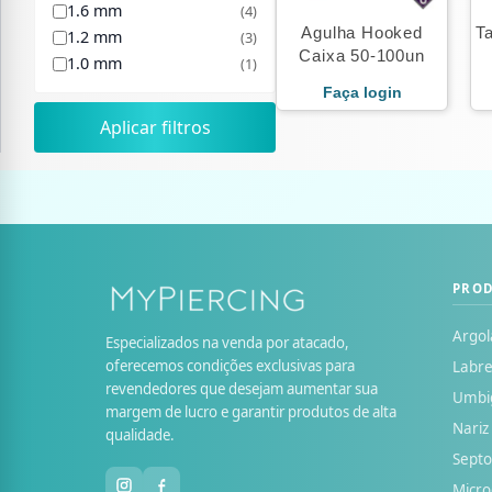
1.6 mm
(4)
Agulha Hooked
T
1.2 mm
(3)
Caixa 50-100un
1.0 mm
(1)
Faça login
Aplicar filtros
PRO
Argol
Especializados na venda por atacado,
oferecemos condições exclusivas para
Labre
revendedores que desejam aumentar sua
Umbi
margem de lucro e garantir produtos de alta
Nariz
qualidade.
Sept
Micr