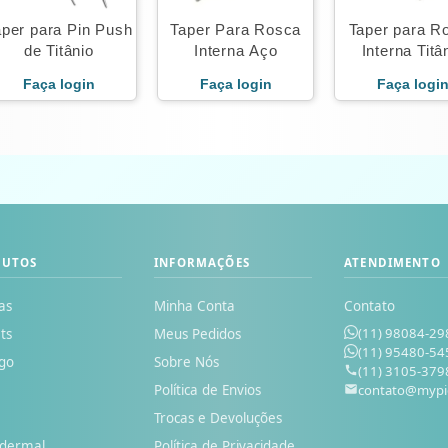
aper para Pin Push
Taper Para Rosca
Taper para R
de Titânio
Interna Aço
Interna Titâ
Faça login
Faça login
Faça logi
DUTOS
INFORMAÇÕES
ATENDIMENTO
as
Minha Conta
Contato
(11) 98084-29
ts
Meus Pedidos
(11) 95480-54
go
Sobre Nós
(11) 3105-379
Política de Envios
contato@mypi
o
Trocas e Devoluções
odermal
Política de Privacidade