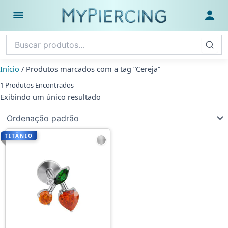
Ir
para
Abrir menu
Fazer
o
conteúdo
Início
/ Produtos marcados com a tag “Cereja”
1 Produtos Encontrados
Exibindo um único resultado
TITÂNIO