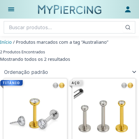
Ir
para
Abrir menu
Fazer
o
conteúdo
Início
/ Produtos marcados com a tag “Australiano”
2 Produtos Encontrados
Mostrando todos os 2 resultados
TITÂNIO
AÇO