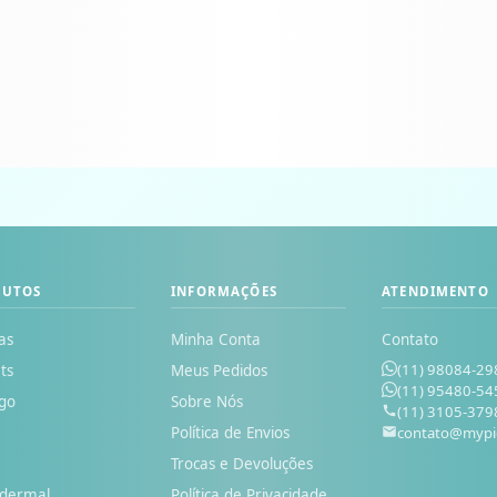
DUTOS
INFORMAÇÕES
ATENDIMENTO
as
Minha Conta
Contato
(11) 98084-29
ts
Meus Pedidos
(11) 95480-54
go
Sobre Nós
(11) 3105-379
Política de Envios
contato@mypi
o
Trocas e Devoluções
odermal
Política de Privacidade