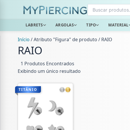
Ir
para
o
LABRETS
ARGOLAS
TIPO
MATERIAL
conteúdo
Início
/ Atributo "Figura" de produto / RAIO
RAIO
1 Produtos Encontrados
Exibindo um único resultado
TITÂNIO