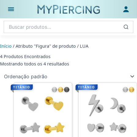
Ir
para
Abrir menu
Fazer
o
conteúdo
Início
/ Atributo "Figura" de produto / LUA
4 Produtos Encontrados
Mostrando todos os 4 resultados
TITÂNIO
TITÂNIO